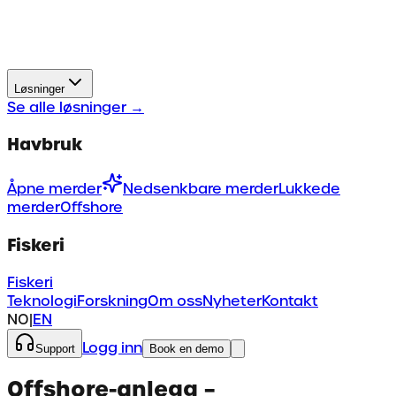
Løsninger
Se alle løsninger
→
Havbruk
Åpne merder
Nedsenkbare merder
Lukkede
merder
Offshore
Fiskeri
Fiskeri
Teknologi
Forskning
Om oss
Nyheter
Kontakt
NO
|
EN
Logg inn
Support
Book en demo
Offshore-anlegg –